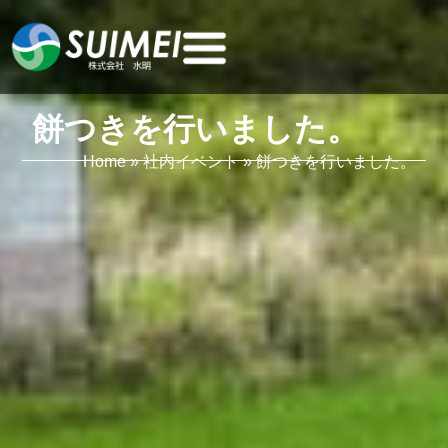
餅つきを行いました。
Home
»
社内イベント
»
餅つきを行いました。