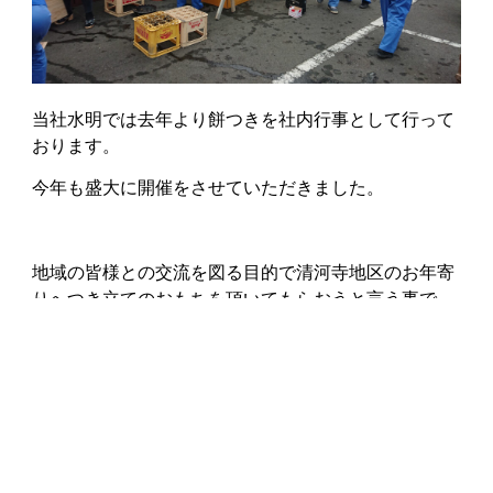
当社水明では去年より餅つきを社内行事として行って
おります。
今年も盛大に開催をさせていただきました。
地域の皆様との交流を図る目的で清河寺地区のお年寄
りへつき立てのおもちを頂いてもらおうと言う事で、
５斗（75kg）の餅米を社員やその家族、また餅つき参
加いただいた方々での盛大なイベントになりました。
開催にあたり、湯を炊き、蒸す準備をおこなったり、
餅つきの準備などなど。
朝から雪が舞う気候で芯から冷える寒さです。