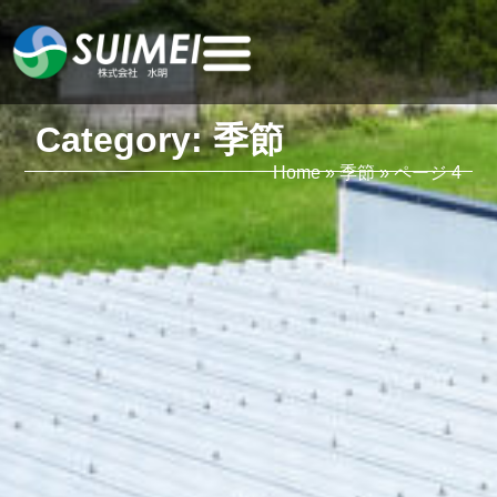
Category: 季節
Home
»
季節
»
ページ 4